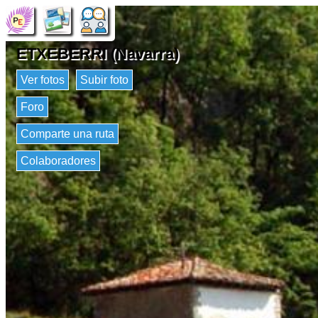
ETXEBERRI (Navarra)
Ver fotos
Subir foto
Foro
Comparte una ruta
Colaboradores