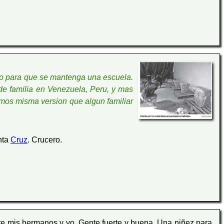
omo para que se mantenga una escuela.
e familia en Venezuela, Peru, y mas
emos misma version que algun familiar
nta
Cruz
. Crucero.
e mis hermanos y yo. Gente fuerte y buena. Una niñez para