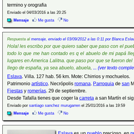
termino y orografia
Enviado el 04/03/2016 a las 20:25
Mensaje
Me gusta
No
Respuesta al
mensaje, enviado el 03/09/2012 a las 0:11 por Blanca Esla
Hola! les escribo por que quiero saber que paso con el pue
todo lo que me han contado es q el abuelo de mi papá ll
lugares en America Lalitna. que paso por que se fueron de
llego de españa, ya sea abuelo, abuela,
... (ver texto comple
Eslava
. Villa. 127 hab. 56 km. Mote: Chirrios y mochuelos.
Patrimonio
artístico
. Necrópolis
romana
.
Parroquia
de
san
M
Fiestas
y
romerías
. 29 de septiembre.
Desde Tafalla tienes que coger la
carreta
a san Martín el si
Enviado por
santiago sanchez murugarren
el 25/01/2016 a las 19:59
Mensaje
Me gusta
No
Eslava
es un
pueblo
precioso, en
p