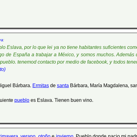
va
:
blo Eslava, por lo que lei ya no tiene habitantes suficientes c
ego de España a trabajar a México, y somos muchos. Además d
l pueblo. tenemod contacto por medio de facebook, y todos ten
to)
iguel Bárbara.
Ermitas
de
santa
Bárbara, María Magdalena, sa
guiente
pueblo
es Eslava. Tienen buen vino.
rimavera
,
verano
.
otoño
e
invierno
. Pueblo donde nacio mi padr