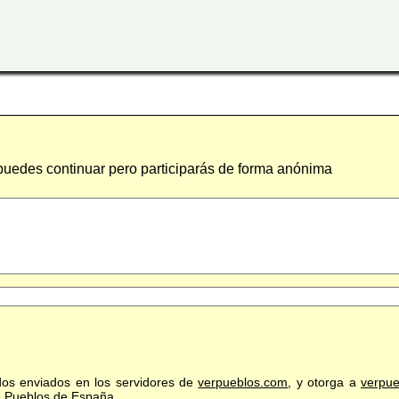
 puedes continuar pero participarás de forma anónima
idos enviados en los servidores de
verpueblos.com
, y otorga a
verpu
de Pueblos de España.