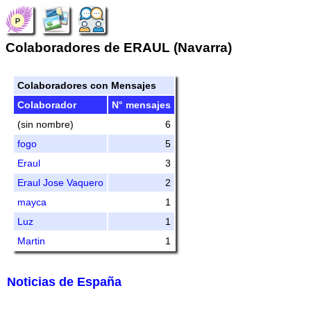
Colaboradores de ERAUL (Navarra)
Colaboradores con Mensajes
Colaborador
N° mensajes
(sin nombre)
6
fogo
5
Eraul
3
Eraul Jose Vaquero
2
mayca
1
Luz
1
Martin
1
Noticias de España