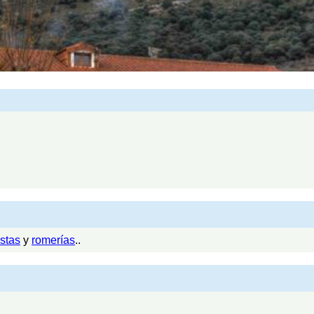
stas
y
romerías
..