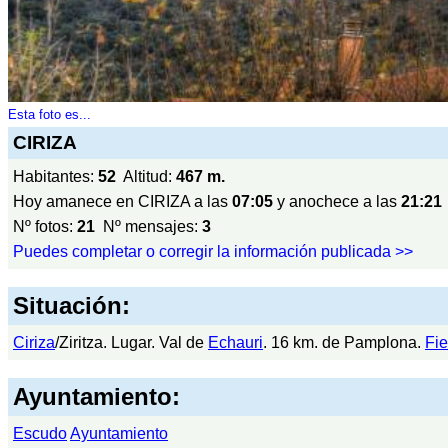
Esta foto es...
CIRIZA
Habitantes:
52
Altitud:
467 m.
Hoy amanece en CIRIZA a las
07:05
y anochece a las
21:21
Nº fotos:
21
Nº mensajes:
3
Puedes completar o corregir la información publicada >>
Situación:
Ciriza
/Ziritza. Lugar. Val de
Echauri
. 16 km. de Pamplona.
Fie
Ayuntamiento:
Escudo
Ayuntamiento