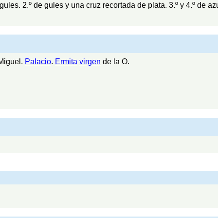
gules. 2.º de gules y una cruz recortada de plata. 3.º y 4.º de a
iguel.
Palacio
.
Ermita
virgen
de la O.