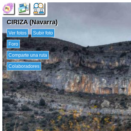
CIRIZA (Navarra)
Ver fotos
Subir foto
Foro
Comparte una ruta
Colaboradores