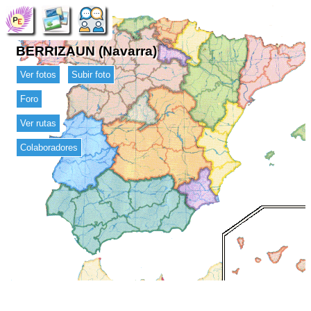
BERRIZAUN (Navarra)
Ver fotos
Subir foto
Foro
Ver rutas
Colaboradores