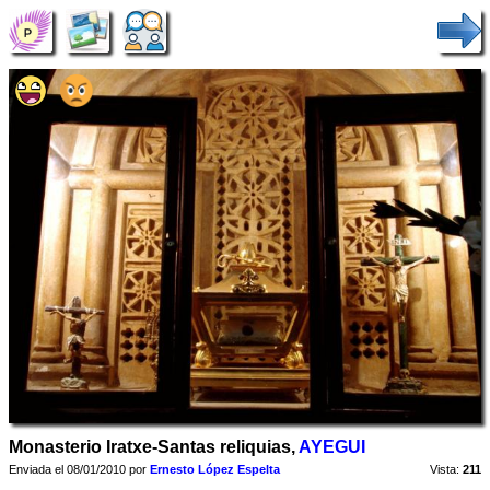
Monasterio Iratxe-Santas reliquias,
AYEGUI
Enviada el 08/01/2010 por
Ernesto López Espelta
Vista:
211