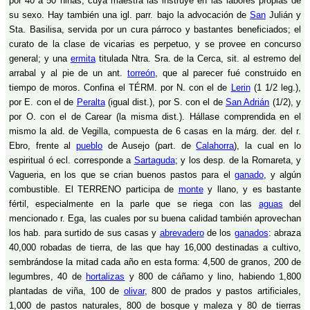
por 40 a 50 niñas, cuya maestra las instruye en las labores propias de
su sexo. Hay también una igl. parr. bajo la advocación de
San
Julián y
Sta. Basilisa, servida por un cura párroco y bastantes beneficiados; el
curato de la clase de vicarias es perpetuo, y se provee en concurso
general; y una
ermita
titulada Ntra. Sra. de la Cerca, sit. al estremo del
arrabal y al pie de un ant.
torreón
, que al parecer fué construido en
tiempo de moros. Confina el TÉRM. por N. con el de
Lerin
(1 1/2 leg.),
por E. con el de
Peralta
(igual dist.), por S. con el de
San Adrián
(1/2), y
por O. con el de Carear (la misma dist.). Hállase comprendida en el
mismo la ald. de Vegilla, compuesta de 6 casas en la márg. der. del r.
Ebro, frente al
pueblo
de Ausejo (part. de
Calahorra
), la cual en lo
espiritual ó ecl. corresponde a
Sartaguda
; y los desp. de la Romareta, y
Vagueria, en los que se crian buenos pastos para el
ganado
, y algún
combustible. El TERRENO participa de
monte
y llano, y es bastante
fértil, especialmente en la parle que se riega con las
aguas
del
mencionado r. Ega, las cuales por su buena calidad también aprovechan
los hab. para surtido de sus casas y
abrevadero
de los
ganados
: abraza
40,000 robadas de tierra, de las que hay 16,000 destinadas a cultivo,
sembrándose la mitad cada año en esta forma: 4,500 de granos, 200 de
legumbres, 40 de
hortalizas
y 800 de cáñamo y lino, habiendo 1,800
plantadas de viña, 100 de
olivar
, 800 de prados y pastos artificiales,
1,000 de pastos naturales, 800 de bosque y maleza y 80 de tierras