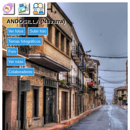
ANDOSILLA (Navarra)
Ver fotos
Subir foto
Temas fotográficos
Foro
Ver rutas
Colaboradores