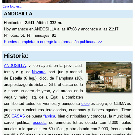
Esta foto es...
ANDOSILLA
Habitantes:
2.511
Altitud:
332 m.
Hoy amanece en ANDOSILLA a las
07:08
y anochece a las
21:17
Nº fotos:
51
Nº mensajes:
91
Puedes completar o corregir la información publicada >>
Historia:
ANDOSILLA
: v. con ayunt. en la prov., aud.
terr. y c. g. de
Navarra
, part. jud. y merind.
de Estella (6 leg.), dióc. de Pamplona (10),
arciprestazgo de Solana: SIT. el casco de la
v. sobre un cerro de yeso, y el arrabal en la
vega y márg. izq. del r. Ega: la combaten
con libertad todos los vientos, y aunque su
cielo
es alegre, el CLIMA es
propenso a calenturas tercianarias, cuartanas y fiebres agudas. Tiene
250
CASAS
de buena
fábrica
, bien distribuidas y cómodas, la municipal,
cárcel pública,
escuela
de primeras letras dotada con 3,000 reales
anuales a la que asisten 60 niños, y otra dotada con 2,000, frecuentada