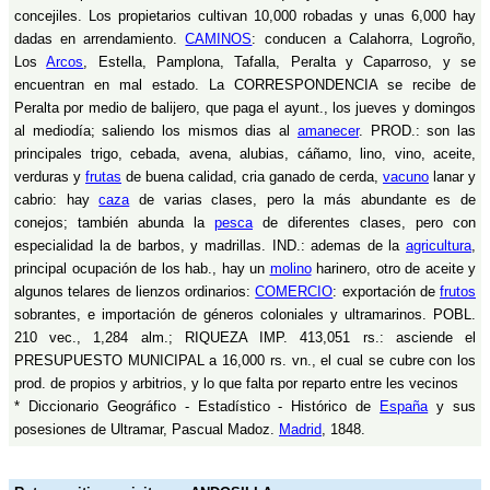
concejiles. Los propietarios cultivan 10,000 robadas y unas 6,000 hay
dadas en arrendamiento.
CAMINOS
: conducen a Calahorra, Logroño,
Los
Arcos
, Estella, Pamplona, Tafalla, Peralta y Caparroso, y se
encuentran en mal estado. La CORRESPONDENCIA se recibe de
Peralta por medio de balijero, que paga el ayunt., los jueves y domingos
al mediodía; saliendo los mismos dias al
amanecer
. PROD.: son las
principales trigo, cebada, avena, alubias, cáñamo, lino, vino, aceite,
verduras y
frutas
de buena calidad, cria ganado de cerda,
vacuno
lanar y
cabrio: hay
caza
de varias clases, pero la más abundante es de
conejos; también abunda la
pesca
de diferentes clases, pero con
especialidad la de barbos, y madrillas. IND.: ademas de la
agricultura
,
principal ocupación de los hab., hay un
molino
harinero, otro de aceite y
algunos telares de lienzos ordinarios:
COMERCIO
: exportación de
frutos
sobrantes, e importación de géneros coloniales y ultramarinos. POBL.
210 vec., 1,284 alm.; RIQUEZA IMP. 413,051 rs.: asciende el
PRESUPUESTO MUNICIPAL a 16,000 rs. vn., el cual se cubre con los
prod. de propios y arbitrios, y lo que falta por reparto entre les vecinos
* Diccionario Geográfico - Estadístico - Histórico de
España
y sus
posesiones de Ultramar, Pascual Madoz.
Madrid
, 1848.