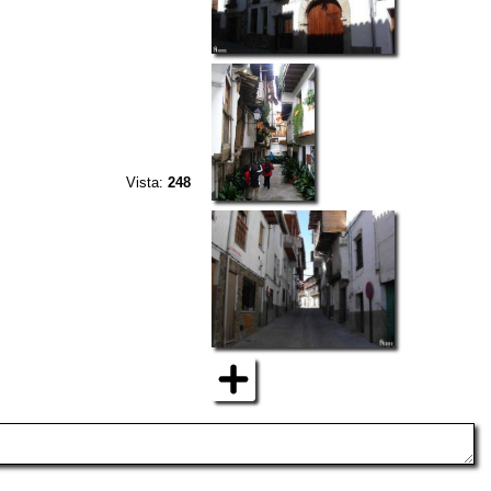
Vista:
248