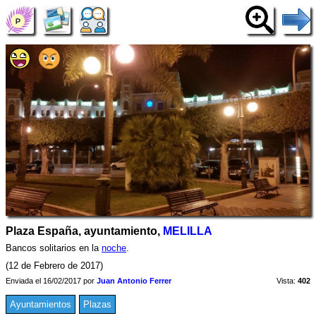
Plaza España, ayuntamiento,
MELILLA
Bancos solitarios en la
noche
.
(12 de Febrero de 2017)
Enviada el 16/02/2017 por
Juan Antonio Ferrer
Vista:
402
Ayuntamientos
Plazas