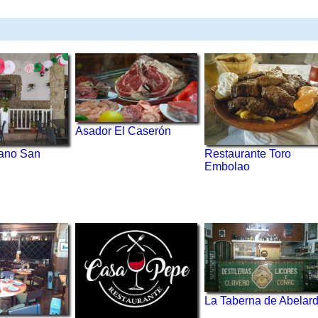
Asador El Caserón
ano San
Restaurante Toro
Embolao
La Taberna de Abelar