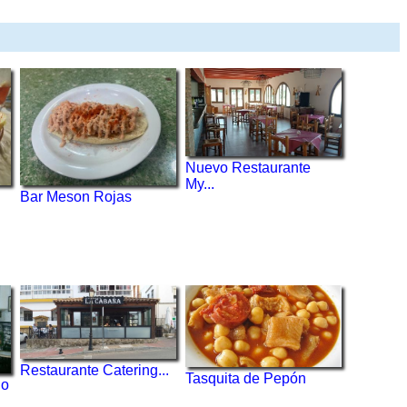
Nuevo Restaurante
My...
Bar Meson Rojas
Restaurante Catering...
Tasquita de Pepón
do