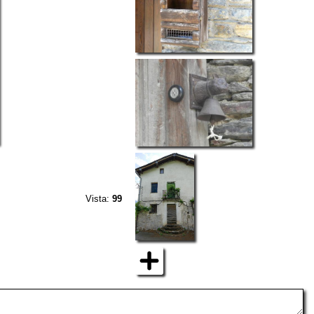
Vista:
99