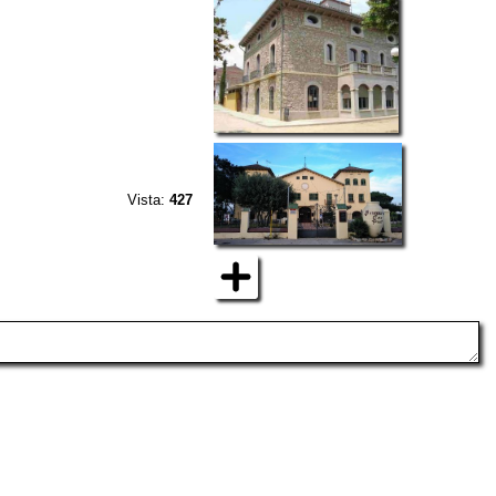
Vista:
427