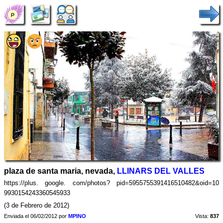
plaza de santa maria, nevada,
LLINARS DEL VALLES
https://plus. google. com/photos? pid=5955755391416510482&oid=10
9930154243360545933
(3 de Febrero de 2012)
Enviada el 06/02/2012 por
MPINO
Vista:
837