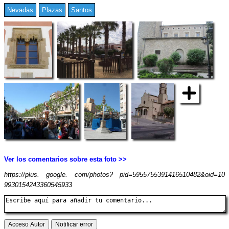
Nevadas
Plazas
Santos
Ver los comentarios sobre esta foto >>
https://plus. google. com/photos? pid=5955755391416510482&oid=10
9930154243360545933