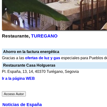
Restaurante,
TUREGANO
Ahorro en la factura energética
Gracias a las
ofertas de luz y gas
especiales para Pueblos de
Restaurante Casa Holgueras
Pl. España, 13, 14, 40370 Turégano, Segovia
Ir a la página WEB
Noticias de España