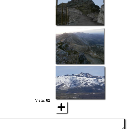
Vista:
82