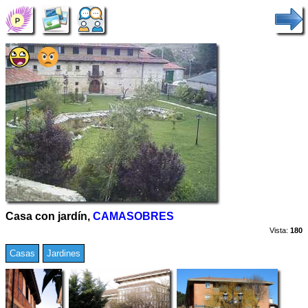
Casa con jardín,
CAMASOBRES
Vista:
180
Casas
Jardines