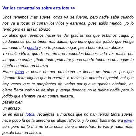
Ver los comentarios sobre esta foto >>
Unos tenemos mas suerte, otros ya se fueron, pero nadie sabe cuando
nos va a tocar, si cortan los hilos y estamos, pues adiós mundo, yo lo
temo pero es asi un abrazo
Lo ubico que revemos hacer es dar gracias por que estamos caqui, y
cuidándonos por si binen mal dadas, que tiene que ser jodido que venga
llamando a la
puerta
y no te puedas negar, pasa buen dia, un abrazo
Teo calcadito lo que dices, me trae recuerdos buenos, a la vez malos por
las que no están, ¡fíjate tanto protestar y que suerte tenemos de seguir! lo
siento no creas un abrazo
Estas
fotos
a pesar de ser preciosas te llenan de tristeza, por que
siempre falta alguno que lo querías o tenias un aprecio especial, asi que
hay veces que te arrepientes de verlas por que te quedas chafado, es
cierto Berta como te de algo y venga derecha no la tuerce nadie pero lo
jodido que siempre va en contra nuestra,
pásalo bien
un abrazo.
Si en estas
fotos
, recuerdas a muchos que no han tenido tanta suerte,
hace poco la de la derecha de abajo fallecio, y lo sentí bastante, era
joven
aun, pero da lo mismo si la cosa viene a derechas, te vas y nada mas,
pasalo bien un abrazo.