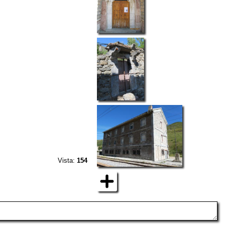
Vista:
154