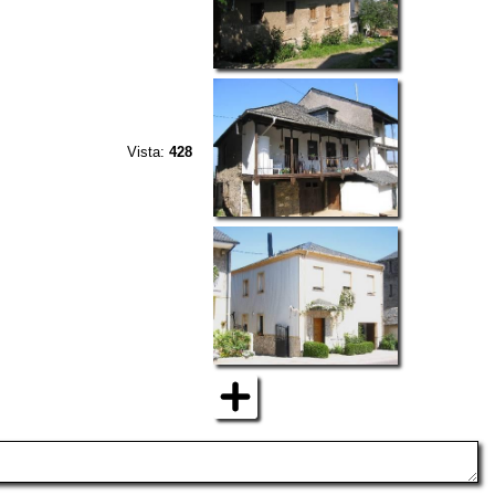
Vista:
428