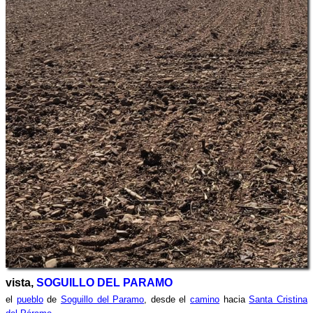
vista,
SOGUILLO DEL PARAMO
el
pueblo
de
Soguillo del Paramo
, desde el
camino
hacia
Santa Cristina