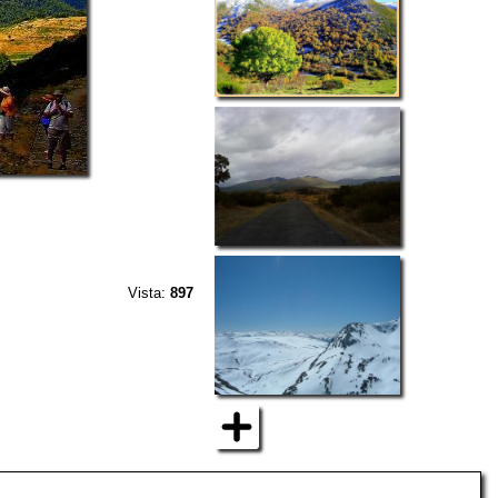
Vista:
897