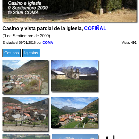
Casino y vista parcial de la Iglesia,
COFIÑAL
(9 de Septiembre de 2009)
Enviada el 09/01/2016 por
COMA
Vista:
492
Casinos
Iglesias