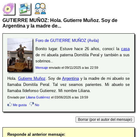
GUTIERRE MUÑOZ: Hola. Gutierre Muñoz. Soy de
Argentina y la madre de...
Foro de GUTIERRE MUÑOZ (Avila)
Bonito lugar. Estuve hace 26 años, conocí la
casa
de mi abuela paterna Domitila Peral y también a sus
sobrinos..
Mensaje
enviado el 09/11/2025 a las 22:59
Hola.
Gutierre Muñoz
. Soy de
Argentina
y la madre de mi abuelo se
llamaba Domitila Peral. Tal vez seamos parientes. Mi abuelo se
llamaba Ildefonso Gutierrez. Mi nombre Liliana.
Enviado por
Liliana Gutiérrez
el 03/06/2026 a las 19:59
Me gusta
No
Responde al anterior mensaje: