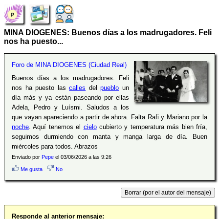
MINA DIOGENES: Buenos días a los madrugadores. Feli
nos ha puesto...
Foro de MINA DIOGENES (Ciudad Real)
Buenos días a los madrugadores. Feli
nos ha puesto las
calles
del
pueblo
un
día más y ya están paseando por ellas
Adela, Pedro y Luísmi. Saludos a los
que vayan apareciendo a partir de ahora. Falta Rafi y Mariano por la
noche
. Aquí tenemos el
cielo
cubierto y temperatura más bien fría,
seguimos durmiendo con manta y manga larga de día. Buen
miércoles para todos. Abrazos
Enviado por
Pepe
el 03/06/2026 a las 9:26
Me gusta
No
Responde al anterior mensaje: