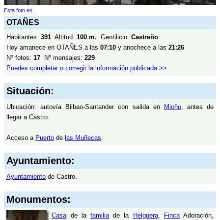
Esta foto es...
OTAÑES
Habitantes:
391
Altitud:
100 m.
Gentilicio:
Castreño
Hoy amanece en OTAÑES a las
07:10
y anochece a las
21:26
Nº fotos:
17
Nº mensajes:
229
Puedes completar o corregir la información publicada >>
Situación:
Ubicación: autovía Bilbao-Santander con salida en
Mioño
, antes de
llegar a Castro.
Acceso a
Puerto
de
las Muñecas
.
Ayuntamiento:
Ayuntamiento
de Castro.
Monumentos:
Casa
de la
familia
de la
Helguera
,
Finca
Adoración,