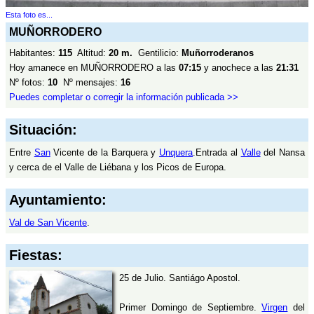
Esta foto es...
MUÑORRODERO
Habitantes:
115
Altitud:
20 m.
Gentilicio:
Muñorroderanos
Hoy amanece en MUÑORRODERO a las
07:15
y anochece a las
21:31
Nº fotos:
10
Nº mensajes:
16
Puedes completar o corregir la información publicada >>
Situación:
Entre
San
Vicente de la Barquera y
Unquera
.Entrada al
Valle
del Nansa
y cerca de el Valle de Liébana y los Picos de Europa.
Ayuntamiento:
Val de San Vicente
.
Fiestas:
25 de Julio. Santiágo Apostol.
Primer Domingo de Septiembre.
Virgen
del