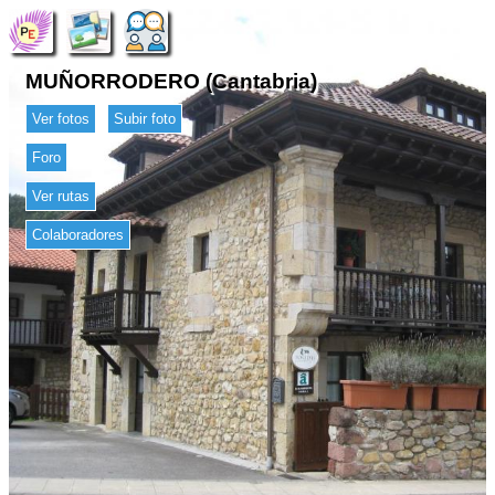
MUÑORRODERO (Cantabria)
Ver fotos
Subir foto
Foro
Ver rutas
Colaboradores