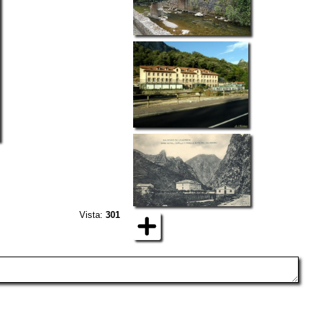
Vista:
301