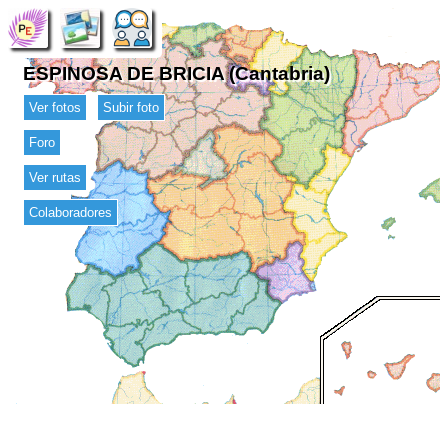
ESPINOSA DE BRICIA (Cantabria)
Ver fotos
Subir foto
Foro
Ver rutas
Colaboradores