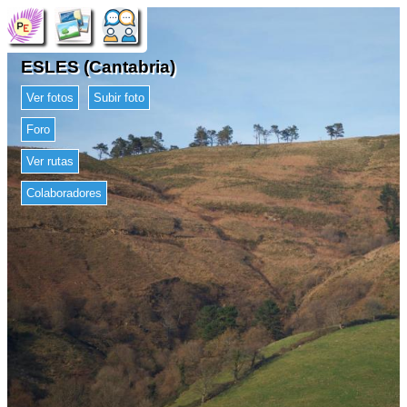
ESLES (Cantabria)
Ver fotos
Subir foto
Foro
Ver rutas
Colaboradores