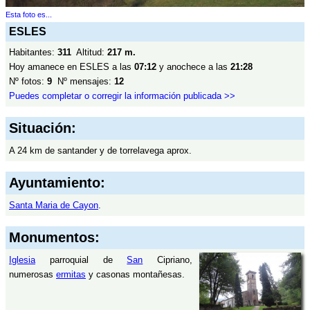
Esta foto es...
ESLES
Habitantes:
311
Altitud:
217 m.
Hoy amanece en ESLES a las
07:12
y anochece a las
21:28
Nº fotos:
9
Nº mensajes:
12
Puedes completar o corregir la información publicada >>
Situación:
A 24 km de santander y de torrelavega aprox.
Ayuntamiento:
Santa Maria de Cayon
.
Monumentos:
Iglesia
parroquial de
San
Cipriano,
numerosas
ermitas
y casonas montañesas.