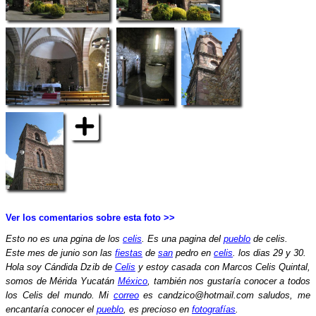
Ver los comentarios sobre esta foto >>
Esto no es una pgina de los
celis
. Es una pagina del
pueblo
de celis.
Este mes de junio son las
fiestas
de
san
pedro en
celis
. los dias 29 y 30.
Hola soy Cándida Dzib de
Celis
y estoy casada con Marcos Celis Quintal,
somos de Mérida Yucatán
México
, también nos gustaría conocer a todos
los Celis del mundo. Mi
correo
es candzico@hotmail.com saludos, me
encantaría conocer el
pueblo
, es precioso en
fotografías
.