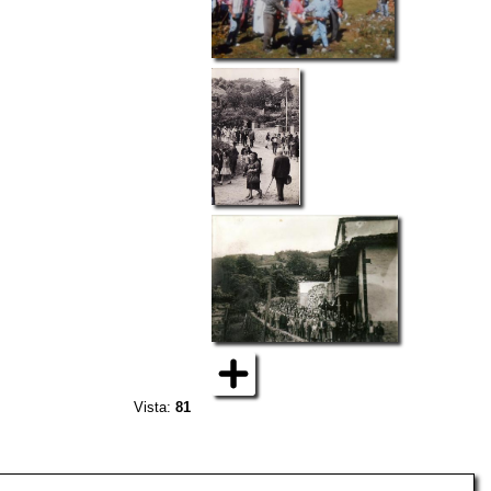
Vista:
81