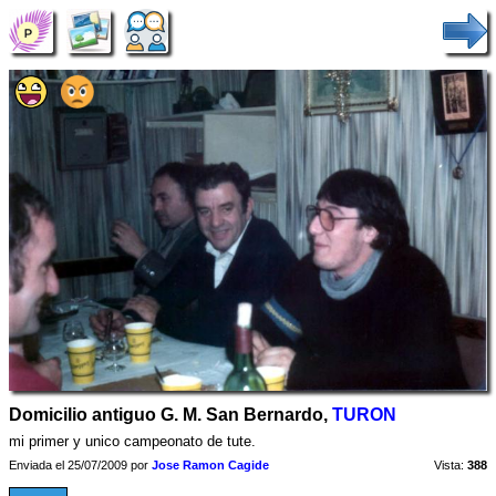
Domicilio antiguo G. M. San Bernardo,
TURON
mi primer y unico campeonato de tute.
Enviada el 25/07/2009 por
Jose Ramon Cagide
Vista:
388