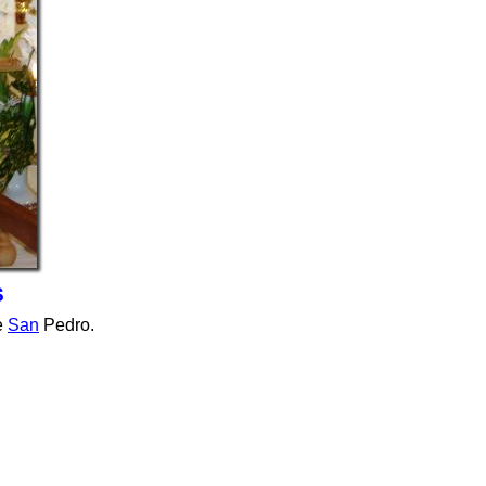
S
e
San
Pedro.