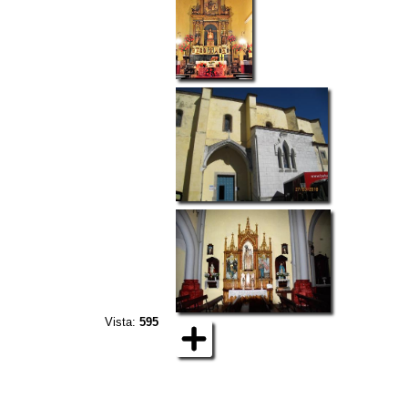
Vista:
595