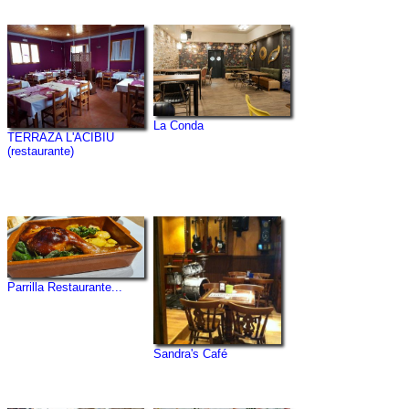
La Conda
TERRAZA L'ACIBIU
(restaurante)
Parrilla Restaurante...
Sandra's Café