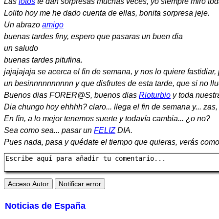
Las
fotos
te dan sorpresas muchas veces, yo siempre miro toda
Lolito hoy me he dado cuenta de ellas, bonita sorpresa jeje.
Un abrazo
amigo
buenas tardes finy, espero que pasaras un buen dia
un saludo
buenas tardes pitufina.
jajajajaja se acerca el fin de semana, y nos lo quiere fastidia
un besinnnnnnnnnn y que disfrutes de esta tarde, que si no ll
Buenos dias FORER@S, buenos dias
Rioturbio
y toda nuestr
Dia chungo hoy ehhhh? claro... llega el fin de semana y... zas
En fín, a lo mejor tenemos suerte y todavía cambia... ¿o no?
Sea como sea... pasar un
FELIZ
DIA.
Pues nada, pasa y quédate el tiempo que quieras, verás como
Noticias de España