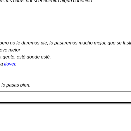
s las caras por si encuentro algún conocido.
r, pero no le daremos pie, lo pasaremos mucho mejor, que se fasti
ueve mejor
a gente, esté donde esté.
, a
llover
.
 lo pasas bien.