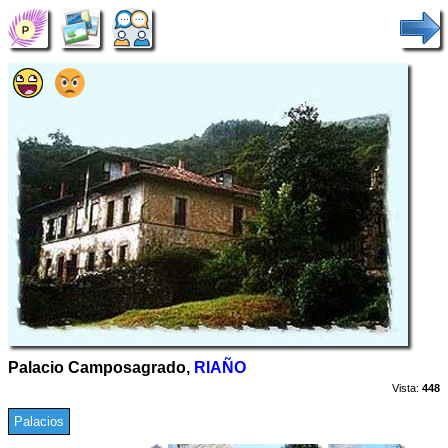
Palacio Camposagrado,
RIAÑO
Vista:
448
Palacios