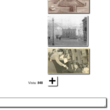
Vista:
848