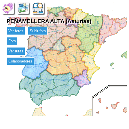
PEÑAMELLERA ALTA (Asturias)
Ver fotos
Subir foto
Foro
Ver rutas
Colaboradores