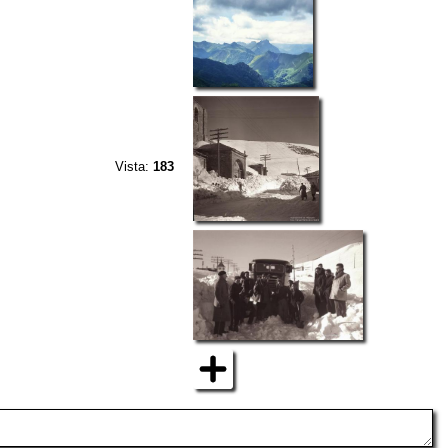
Vista:
183