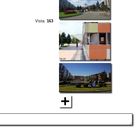
Vista:
163