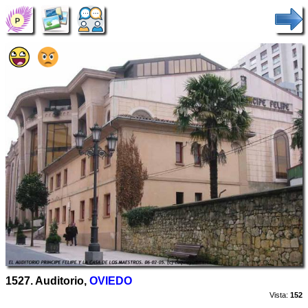
1527. Auditorio,
OVIEDO
Vista:
152