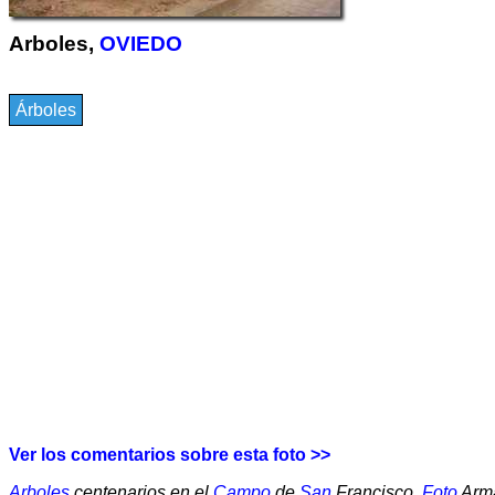
Arboles,
OVIEDO
Árboles
Ver los comentarios sobre esta foto >>
Arboles
centenarios en el
Campo
de
San
Francisco.
Foto
Arm