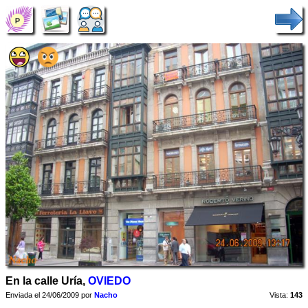
En la calle Uría,
OVIEDO
Enviada el 24/06/2009 por
Nacho
Vista:
143