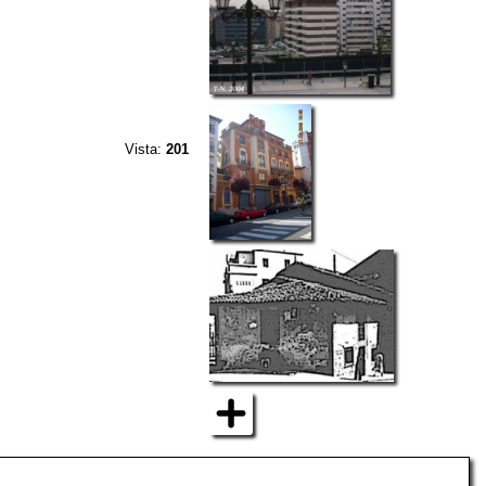
Vista:
201