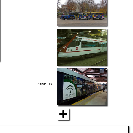
Vista:
98