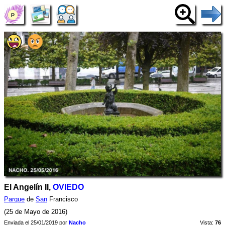
El Angelín II,
OVIEDO
Parque
de
San
Francisco
(25 de Mayo de 2016)
Enviada el 25/01/2019 por
Nacho
Vista:
76