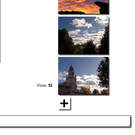
Vista:
92