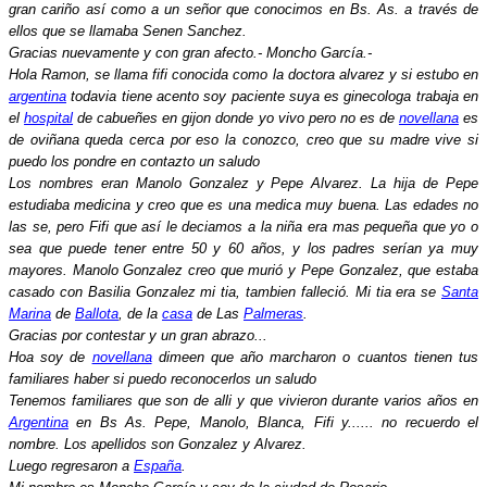
gran cariño así como a un señor que conocimos en Bs. As. a través de
ellos que se llamaba Senen Sanchez.
Gracias nuevamente y con gran afecto.- Moncho García.-
Hola Ramon, se llama fifi conocida como la doctora alvarez y si estubo en
argentina
todavia tiene acento soy paciente suya es ginecologa trabaja en
el
hospital
de cabueñes en gijon donde yo vivo pero no es de
novellana
es
de oviñana queda cerca por eso la conozco, creo que su madre vive si
puedo los pondre en contazto un saludo
Los nombres eran Manolo Gonzalez y Pepe Alvarez. La hija de Pepe
estudiaba medicina y creo que es una medica muy buena. Las edades no
las se, pero Fifi que así le deciamos a la niña era mas pequeña que yo o
sea que puede tener entre 50 y 60 años, y los padres serían ya muy
mayores. Manolo Gonzalez creo que murió y Pepe Gonzalez, que estaba
casado con Basilia Gonzalez mi tia, tambien falleció. Mi tia era se
Santa
Marina
de
Ballota
, de la
casa
de Las
Palmeras
.
Gracias por contestar y un gran abrazo...
Hoa soy de
novellana
dimeen que año marcharon o cuantos tienen tus
familiares haber si puedo reconocerlos un saludo
Tenemos familiares que son de alli y que vivieron durante varios años en
Argentina
en Bs As. Pepe, Manolo, Blanca, Fifi y...... no recuerdo el
nombre. Los apellidos son Gonzalez y Alvarez.
Luego regresaron a
España
.