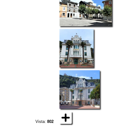
Vista:
802