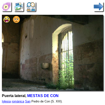
Puerta lateral,
MESTAS DE CON
Iglesia
románica
San
Pedro de Con (S. XIII).